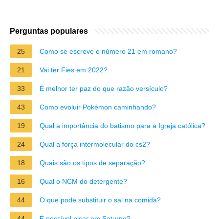
Perguntas populares
25
Como se escreve o número 21 em romano?
21
Vai ter Fies em 2022?
33
É melhor ter paz do que razão versículo?
43
Como evoluir Pokémon caminhando?
19
Qual a importância do batismo para a Igreja católica?
24
Qual a força intermolecular do cs2?
18
Quais são os tipos de separação?
16
Qual o NCM do detergente?
44
O que pode substituir o sal na comida?
44
É possível pisar em Saturno?