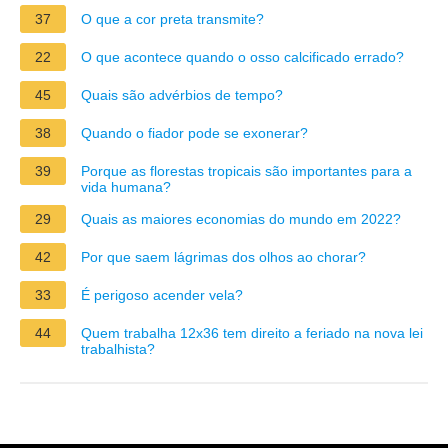
37
O que a cor preta transmite?
22
O que acontece quando o osso calcificado errado?
45
Quais são advérbios de tempo?
38
Quando o fiador pode se exonerar?
39
Porque as florestas tropicais são importantes para a
vida humana?
29
Quais as maiores economias do mundo em 2022?
42
Por que saem lágrimas dos olhos ao chorar?
33
É perigoso acender vela?
44
Quem trabalha 12x36 tem direito a feriado na nova lei
trabalhista?