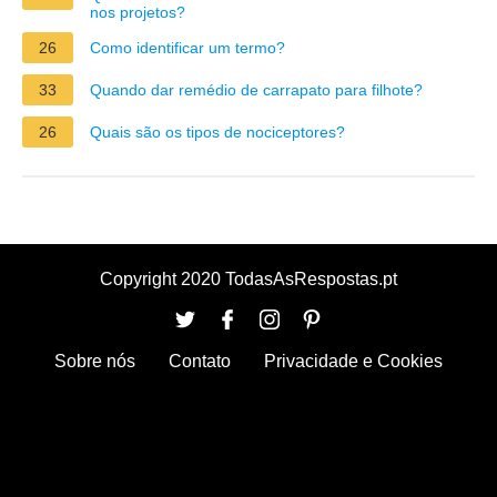
nos projetos?
26
Como identificar um termo?
33
Quando dar remédio de carrapato para filhote?
26
Quais são os tipos de nociceptores?
Copyright 2020 TodasAsRespostas.pt
Sobre nós
Contato
Privacidade e Cookies