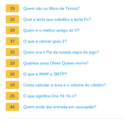
19
Quem são os filhos de Tiririca?
16
Qual a tecla que substitui a tecla Fn?
29
Quem é o melhor amigo do V?
37
O que é câncer grau 2?
15
Quem era o Pai da novela regra do jogo?
19
Quantos anos Oliver Queen morre?
16
O que é IMAP e SMTP?
19
Como calcular a área e o volume do cilindro?
26
O que significa Ora Yê Yê o?
44
Quem pode dar entrada em usucapião?