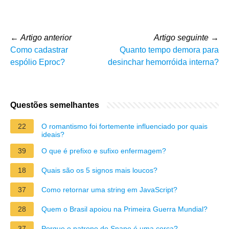
←
Artigo anterior
Artigo seguinte
→
Como cadastrar
Quanto tempo demora para
espólio Eproc?
desinchar hemorróida interna?
Questões semelhantes
22
O romantismo foi fortemente influenciado por quais
ideais?
39
O que é prefixo e sufixo enfermagem?
18
Quais são os 5 signos mais loucos?
37
Como retornar uma string em JavaScript?
28
Quem o Brasil apoiou na Primeira Guerra Mundial?
37
Porque o patrono do Snape é uma corça?