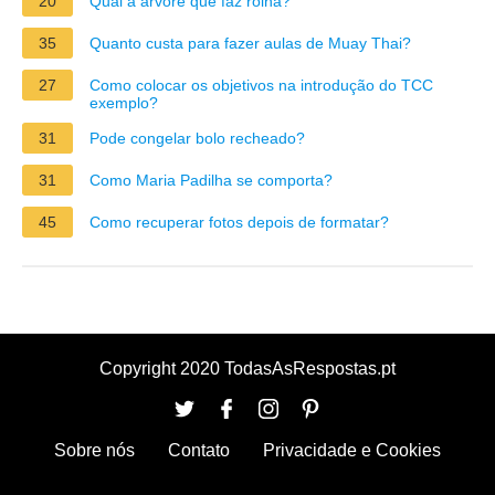
20
Qual a árvore que faz rolha?
35
Quanto custa para fazer aulas de Muay Thai?
27
Como colocar os objetivos na introdução do TCC
exemplo?
31
Pode congelar bolo recheado?
31
Como Maria Padilha se comporta?
45
Como recuperar fotos depois de formatar?
Copyright 2020 TodasAsRespostas.pt
Sobre nós
Contato
Privacidade e Cookies