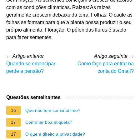
com as condições climáticas. Raízes: As raízes
geralmente crescem debaixo da terra. Folhas: O caule as
folhas se formam para que a planta possa produzir o seu
prórpio alimento. Floração: O pólen das flores é usado
para fazer sementes.
←
Artigo anterior
Artigo seguinte
→
Quando se emancipar
Como faço para entrar na
perde a pensão?
conta do Gmail?
Questões semelhantes
16
Que não tem cor sinônimo?
17
Como ter boa etiqueta?
17
O que é direito à privacidade?