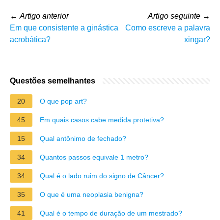
←
Artigo anterior
Artigo seguinte
→
Em que consistente a ginástica
Como escreve a palavra
acrobática?
xingar?
Questões semelhantes
20
O que pop art?
45
Em quais casos cabe medida protetiva?
15
Qual antônimo de fechado?
34
Quantos passos equivale 1 metro?
34
Qual é o lado ruim do signo de Câncer?
35
O que é uma neoplasia benigna?
41
Qual é o tempo de duração de um mestrado?