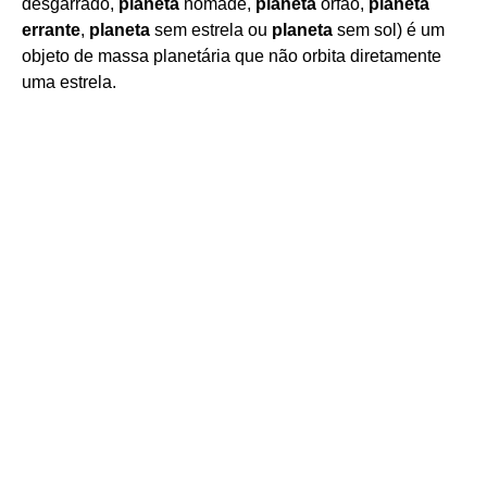
desgarrado,
planeta
nômade,
planeta
órfão,
planeta
errante
,
planeta
sem estrela ou
planeta
sem sol) é um
objeto de massa planetária que não orbita diretamente
uma estrela.