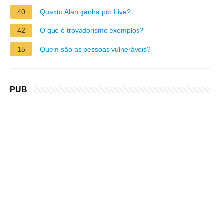
40
Quanto Alan ganha por Live?
42
O que é trovadorismo exemplos?
15
Quem são as pessoas vulneráveis?
PUB