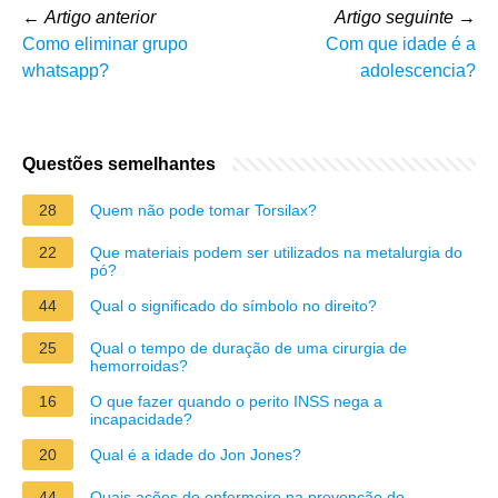
←
Artigo anterior
Artigo seguinte
→
Como eliminar grupo
Com que idade é a
whatsapp?
adolescencia?
Questões semelhantes
28
Quem não pode tomar Torsilax?
22
Que materiais podem ser utilizados na metalurgia do
pó?
44
Qual o significado do símbolo no direito?
25
Qual o tempo de duração de uma cirurgia de
hemorroidas?
16
O que fazer quando o perito INSS nega a
incapacidade?
20
Qual é a idade do Jon Jones?
44
Quais ações do enfermeiro na prevenção do