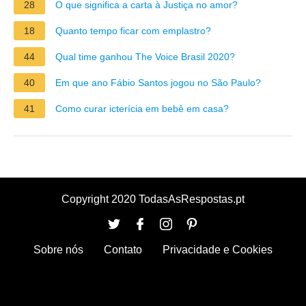
28
O que significa a carta à Justiça no amor?
18
Quanto tempo ficar com emplastro?
44
Qual time ganhou The Voice Brasil 2020?
40
Em que ano Fábio Santos jogou no São Paulo?
41
Como curar icterícia em bebê em casa?
Copyright 2020 TodasAsRespostas.pt
Sobre nós
Contato
Privacidade e Cookies