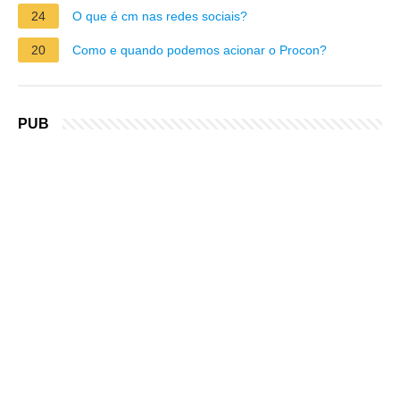
24
O que é cm nas redes sociais?
20
Como e quando podemos acionar o Procon?
PUB