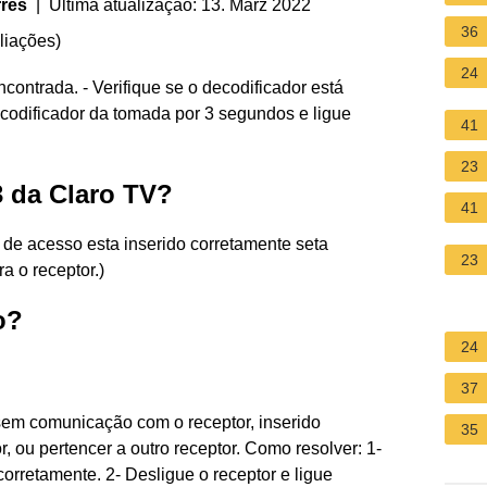
rres
| Última atualização: 13. März 2022
36
liações
)
24
contrada. - Verifique se o decodificador está
codificador da tomada por 3 segundos e ligue
41
23
 da Claro TV?
41
o de acesso esta inserido corretamente seta
23
a o receptor.)
o?
24
37
sem comunicação com o receptor, inserido
35
, ou pertencer a outro receptor. Como resolver: 1-
 corretamente. 2- Desligue o receptor e ligue