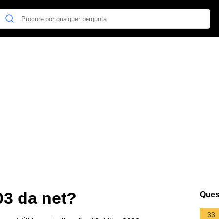
03 da net?
Ques
33