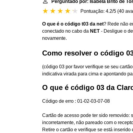
Perguntado por: Isabela Brito de To
Pontuação: 4.2/5
(
40 ava
O que é o código t03 da net
? Rede não en
conectado no cabo da
NET
- Desligue o de
novamente.
Como resolver o código 03
(código 03 por favor verifique se seu cartã
indicativa virada para cima e apontando par
O que é código 03 da Clar
Código de erro : 01-02-03-07-08
Cartão de acesso pode ter sido removido: 
incorretamente, não pareado com o receptor
Retire o cartão e verifique se está inserido