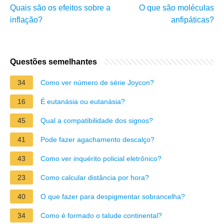
Quais são os efeitos sobre a
O que são moléculas
inflação?
anfipáticas?
Questões semelhantes
34
Como ver número de série Joycon?
16
É eutanásia ou eutanásia?
45
Qual a compatibilidade dos signos?
41
Pode fazer agachamento descalço?
43
Como ver inquérito policial eletrônico?
23
Como calcular distância por hora?
40
O que fazer para despigmentar sobrancelha?
34
Como é formado o talude continental?