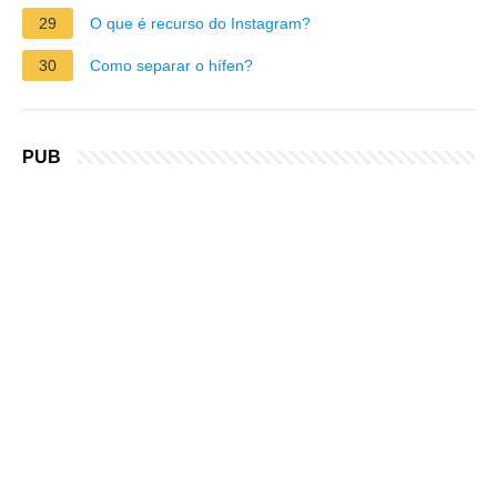
29
O que é recurso do Instagram?
30
Como separar o hífen?
PUB