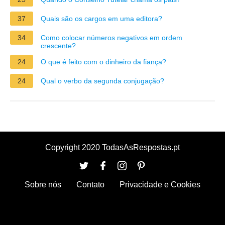
37
Quais são os cargos em uma editora?
34
Como colocar números negativos em ordem
crescente?
24
O que é feito com o dinheiro da fiança?
24
Qual o verbo da segunda conjugação?
Copyright 2020 TodasAsRespostas.pt
Sobre nós
Contato
Privacidade e Cookies