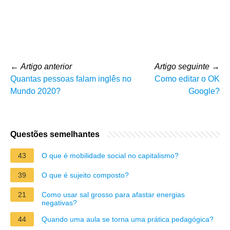
←
Artigo anterior
Artigo seguinte
→
Quantas pessoas falam inglês no
Como editar o OK
Mundo 2020?
Google?
Questões semelhantes
43
O que é mobilidade social no capitalismo?
39
O que é sujeito composto?
21
Como usar sal grosso para afastar energias
negativas?
44
Quando uma aula se torna uma prática pedagógica?