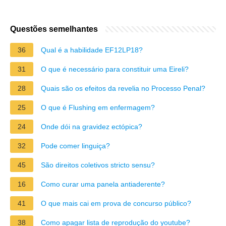
Questões semelhantes
36
Qual é a habilidade EF12LP18?
31
O que é necessário para constituir uma Eireli?
28
Quais são os efeitos da revelia no Processo Penal?
25
O que é Flushing em enfermagem?
24
Onde dói na gravidez ectópica?
32
Pode comer linguiça?
45
São direitos coletivos stricto sensu?
16
Como curar uma panela antiaderente?
41
O que mais cai em prova de concurso público?
38
Como apagar lista de reprodução do youtube?