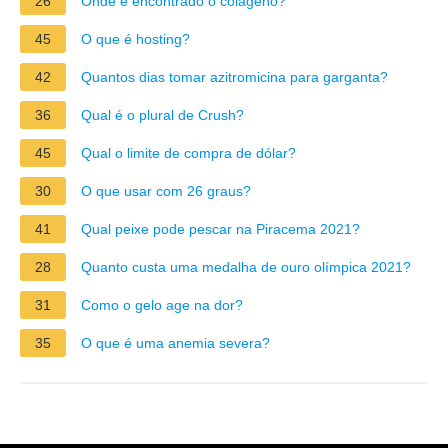
26
Onde é encontrado o colágeno?
45
O que é hosting?
42
Quantos dias tomar azitromicina para garganta?
36
Qual é o plural de Crush?
45
Qual o limite de compra de dólar?
30
O que usar com 26 graus?
41
Qual peixe pode pescar na Piracema 2021?
28
Quanto custa uma medalha de ouro olímpica 2021?
31
Como o gelo age na dor?
35
O que é uma anemia severa?