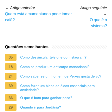
←
Artigo anterior
Artigo seguinte
Quem está amamentando pode tomar
→
café?
O que é o
sistema?
Questões semelhantes
35
Como desvincular telefone do Instagram?
18
Como se produz um anticorpo monoclonal?
24
Como saber se um homem de Peixes gosta de vc?
39
Como fazer um blend de óleos essenciais para
ansiedade?
36
O que é bom para ganhar peso?
29
Quando ir para Jordânia?