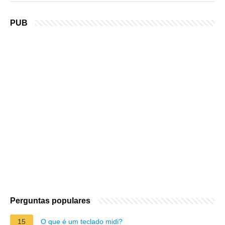
PUB
Perguntas populares
15
O que é um teclado midi?