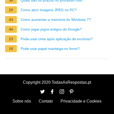
38
Quais são os prazos no processo civil?
29
Como abrir imagens JPEG no PC?
43
Como aumentar a memória do Windows 7?
44
Como jogar jogos antigos do Google?
23
Pode usar cinta após aplicação de enzimas?
18
Pode usar papel manteiga no forno?
Copyright 2020 TodasAsRespostas.pt
Sobre nós
Contato
Privacidade e Cookies