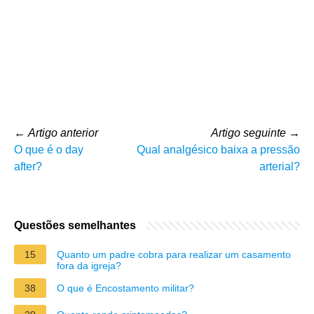
←
Artigo anterior
Artigo seguinte
→
O que é o day
Qual analgésico baixa a pressão
after?
arterial?
Questões semelhantes
15
Quanto um padre cobra para realizar um casamento
fora da igreja?
38
O que é Encostamento militar?