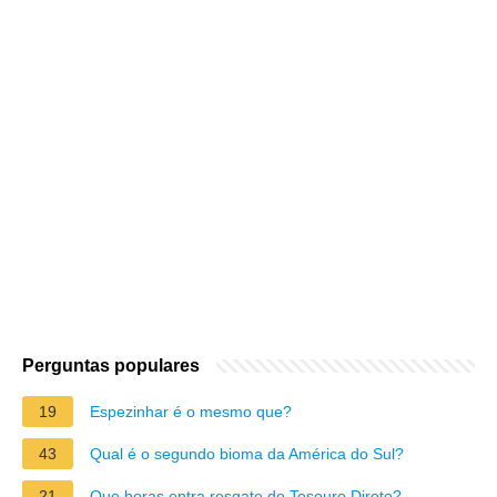
Perguntas populares
19
Espezinhar é o mesmo que?
43
Qual é o segundo bioma da América do Sul?
21
Que horas entra resgate do Tesouro Direto?