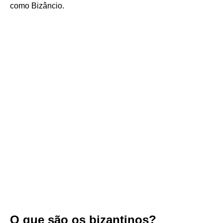
como Bizâncio.
O que são os bizantinos?