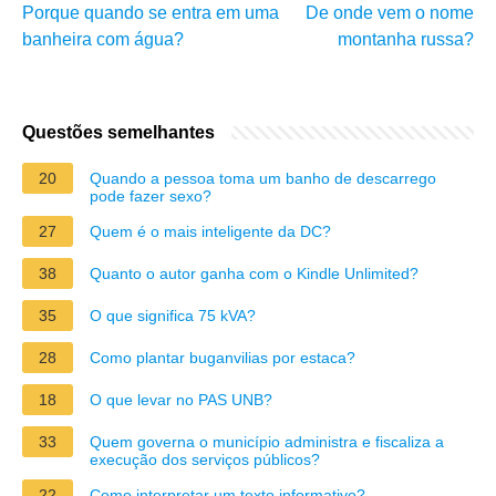
Porque quando se entra em uma
De onde vem o nome
banheira com água?
montanha russa?
Questões semelhantes
20
Quando a pessoa toma um banho de descarrego
pode fazer sexo?
27
Quem é o mais inteligente da DC?
38
Quanto o autor ganha com o Kindle Unlimited?
35
O que significa 75 kVA?
28
Como plantar buganvilias por estaca?
18
O que levar no PAS UNB?
33
Quem governa o município administra e fiscaliza a
execução dos serviços públicos?
22
Como interpretar um texto informativo?