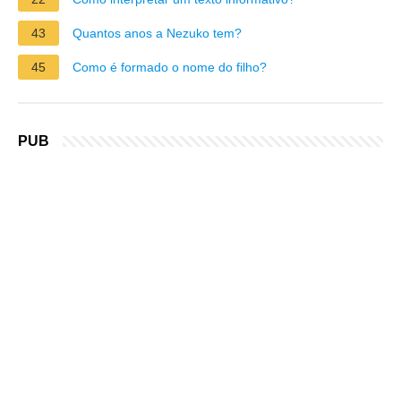
43
Quantos anos a Nezuko tem?
45
Como é formado o nome do filho?
PUB