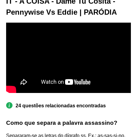
IT - A COISA - Dame Tu Cosita -
Pennywise Vs Eddie | PARÓDIA
24 questões relacionadas encontradas
Como que separa a palavra assassino?
Separaram-se as letras do dígrafo ss. Ex.: as-sas-si-no.