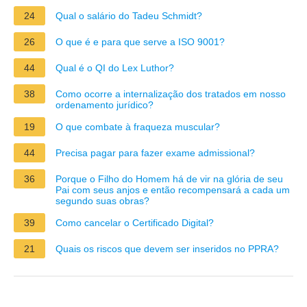
24
Qual o salário do Tadeu Schmidt?
26
O que é e para que serve a ISO 9001?
44
Qual é o QI do Lex Luthor?
38
Como ocorre a internalização dos tratados em nosso
ordenamento jurídico?
19
O que combate à fraqueza muscular?
44
Precisa pagar para fazer exame admissional?
36
Porque o Filho do Homem há de vir na glória de seu
Pai com seus anjos e então recompensará a cada um
segundo suas obras?
39
Como cancelar o Certificado Digital?
21
Quais os riscos que devem ser inseridos no PPRA?