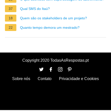
37
Qual SMS do Itaú?
18
Quem são os stakeholders de um projeto?
22
Quanto tempo demora um mestrado?
Copyright 2020 TodasAsRespostas.pt
Sobre nós
Contato
Privacidade e Cookies