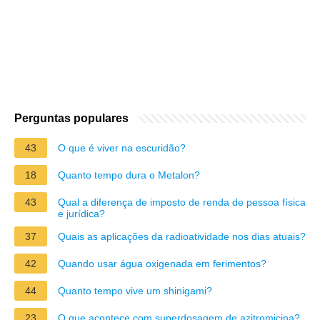
Perguntas populares
43
O que é viver na escuridão?
18
Quanto tempo dura o Metalon?
43
Qual a diferença de imposto de renda de pessoa física
e jurídica?
37
Quais as aplicações da radioatividade nos dias atuais?
42
Quando usar água oxigenada em ferimentos?
44
Quanto tempo vive um shinigami?
23
O que acontece com superdosagem de azitromicina?