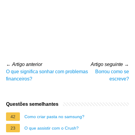
←
Artigo anterior
Artigo seguinte
→
O que significa sonhar com problemas
Borrou como se
financeiros?
escreve?
Questões semelhantes
42
Como criar pasta no samsung?
23
O que assistir com o Crush?