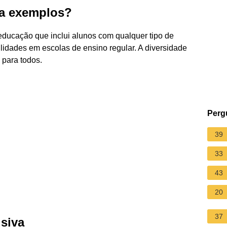
va exemplos?
ducação que inclui alunos com qualquer tipo de
ilidades em escolas de ensino regular. A diversidade
 para todos.
Perg
39
33
43
20
37
usiva