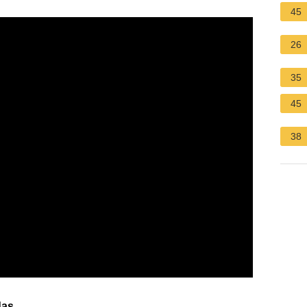
45
26
35
45
38
das