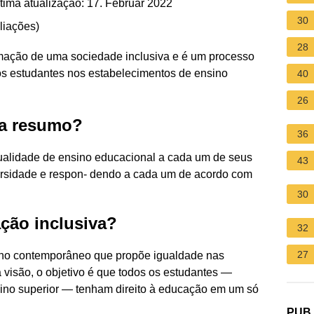
tima atualização: 17. Februar 2022
30
liações
)
28
rmação de uma sociedade inclusiva e é um processo
os estudantes nos estabelecimentos de ensino
40
26
va resumo?
36
qualidade de ensino educacional a cada um de seus
43
ersidade e respon- dendo a cada um de acordo com
30
ação inclusiva?
32
27
ino contemporâneo que propõe igualdade nas
 visão, o objetivo é que todos os estudantes —
sino superior — tenham direito à educação em um só
PUB