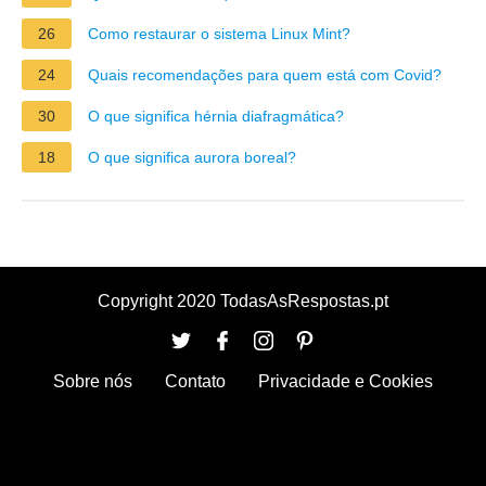
26
Como restaurar o sistema Linux Mint?
24
Quais recomendações para quem está com Covid?
30
O que significa hérnia diafragmática?
18
O que significa aurora boreal?
Copyright 2020 TodasAsRespostas.pt
Sobre nós
Contato
Privacidade e Cookies