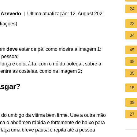
24
e Azevedo
| Última atualização: 12. August 2021
liações
)
23
34
bém
deve
estar de pé, como mostra a imagem 1;
45
a pessoa;
39
orça e colocá-la, com o nó do polegar, sobre a
 entre as costelas, como na imagem 2;
35
asgar?
15
39
27
do umbigo da vítima bem firme. Use a outra mão
ima o abdômen rápida e fortemente de baixo para
faça uma breve pausa e repita até a pessoa