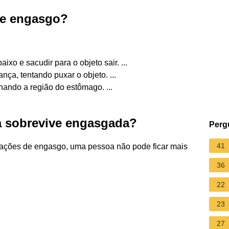
de engasgo?
ixo e sacudir para o objeto sair. ...
nça, tentando puxar o objeto. ...
onando a região do estômago. ...
 sobrevive engasgada?
Perg
41
ações de engasgo, uma pessoa não pode ficar mais
36
22
23
27