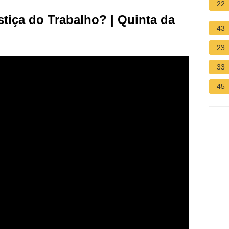
22
tiça do Trabalho? | Quinta da
43
23
33
45