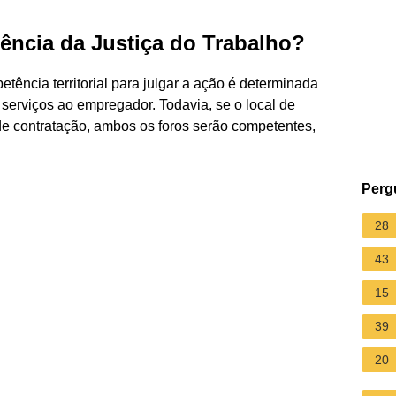
ência da Justiça do Trabalho?
tência territorial para julgar a ação é determinada
serviços ao empregador. Todavia, se o local de
l de contratação, ambos os foros serão competentes,
Perg
28
43
15
39
20