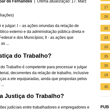
par de Fernandes
| Última atualização: 17. März
17
liações
)
26
 e julgar: I – as ações oriundas da relação de
26
úblico externo e da administração pública direta e
Federal e dos Municípios; II - as ações que
23
as ...
20
stiça do Trabalho?
35
30
a do Trabalho é competente para processar e julgar
rial, decorrentes da relação de trabalho, inclusive
18
nças a ele equiparadas, ainda que propostas pelos
...
30
da Justiça do Trabalho?
PUB
ações judiciais entre trabalhadores e empregadores e