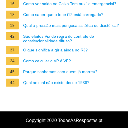
16
Como ver saldo no Caixa Tem auxílio emergencial?
18
Como saber que o fone i12 está carregado?
19
Qual a pressão mais perigosa sistólica ou diastólica?
42
São efeitos Via de regra do controle de
constitucionalidade difuso?
37
O que significa a gíria ainda no RJ?
24
Como calcular o VP é VF?
45
Porque sonhamos com quem já morreu?
44
Qual animal não existe desde 1936?
Copyright 2020 TodasAsRespostas.pt