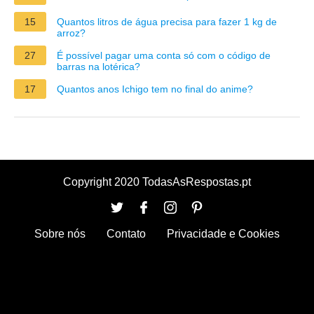
15
Quantos litros de água precisa para fazer 1 kg de
arroz?
27
É possível pagar uma conta só com o código de
barras na lotérica?
17
Quantos anos Ichigo tem no final do anime?
Copyright 2020 TodasAsRespostas.pt
Sobre nós
Contato
Privacidade e Cookies