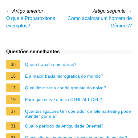
←
Artigo anterior
Artigo seguinte
→
O que é Proparoxitona
Como acalmar um homem de
exemplos?
Gêmeos?
Questões semelhantes
38
Quem trabalha em obras?
16
É a maior bacia hidrográfica do mundo?
17
Qual deve ser a cor da gravata do noivo?
19
Para que serve a tecla CTRL ALT DEL?
37
Quantas ligações Um operador de telemarketing pode
atender por dia?
31
Qual o período da Antiguidade Oriental?
33
Quais são as vantagens e desvantagens do celular?