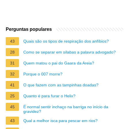
Perguntas populares
43
Quais são os tipos de respiração dos anfíbios?
28
Como se separar em sílabas a palavra advogado?
31
Quem matou o pai do Gaara da Areia?
32
Porque o 007 morre?
41
O que fazem com as tampinhas doadas?
25
Quanto é para furar o Helix?
45
É normal sentir inchaço na barriga no início da
gravidez?
43
Qual a melhor isca para pescar em rios?