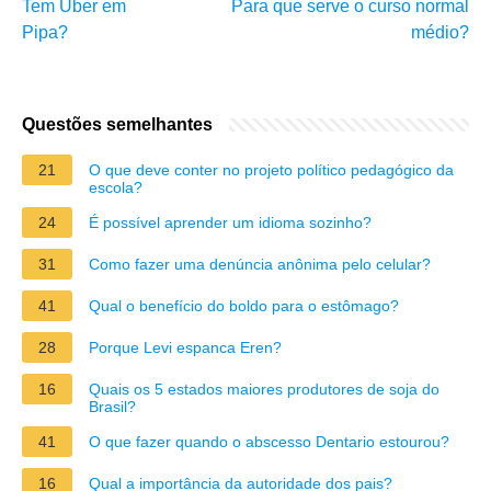
Tem Uber em
Para que serve o curso normal
Pipa?
médio?
Questões semelhantes
21
O que deve conter no projeto político pedagógico da
escola?
24
É possível aprender um idioma sozinho?
31
Como fazer uma denúncia anônima pelo celular?
41
Qual o benefício do boldo para o estômago?
28
Porque Levi espanca Eren?
16
Quais os 5 estados maiores produtores de soja do
Brasil?
41
O que fazer quando o abscesso Dentario estourou?
16
Qual a importância da autoridade dos pais?