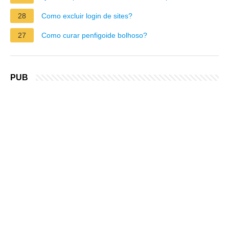
28
Como excluir login de sites?
27
Como curar penfigoide bolhoso?
PUB