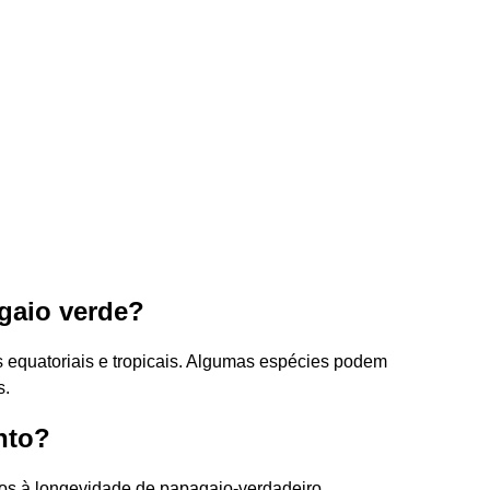
gaio verde?
s equatoriais e tropicais. Algumas espécies podem
s.
nto?
os à longevidade de papagaio-verdadeiro.