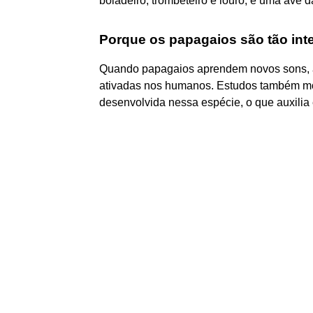
boiadeiro, trombeteiro e louro, é uma ave da
Porque os papagaios são tão int
Quando papagaios aprendem novos sons, as
ativadas nos humanos. Estudos também mo
desenvolvida nessa espécie, o que auxili