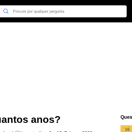
uantos anos?
Ques
16