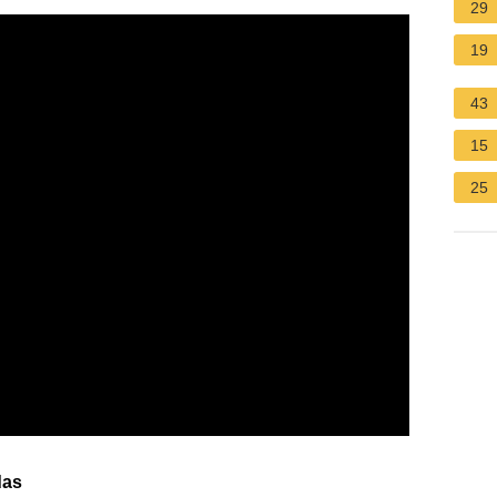
29
19
43
15
25
das