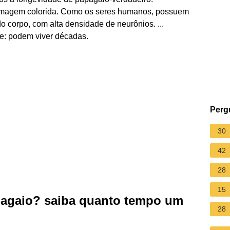
umagem colorida. Como os seres humanos, possuem
 corpo, com alta densidade de neurônios. ...
: podem viver décadas.
Perg
30
42
28
15
agaio? saiba quanto tempo um
28