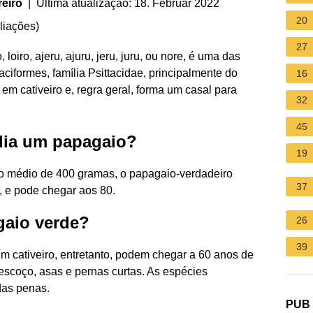
reiro
| Última atualização: 18. Februar 2022
20
liações
)
27
iro, ajeru, ajuru, jeru, juru, ou nore, é uma das
ciformes, família Psittacidae, principalmente do
16
m cativeiro e, regra geral, forma um casal para
32
45
dia um papagaio?
19
o médio de 400 gramas, o papagaio-verdadeiro
37
, e pode chegar aos 80.
gaio verde?
26
39
 cativeiro, entretanto, podem chegar a 60 anos de
coço, asas e pernas curtas. As espécies
das penas.
PUB