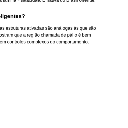
 família Psittacidae. É nativa do Brasil oriental.
eligentes?
 estruturas ativadas são análogas às que são
stram que a região chamada de pálio é bem
a em controles complexos do comportamento.