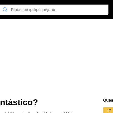
antástico?
Ques
17