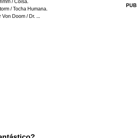
rimm / Coisa.
PUB
torm / Tocha Humana.
Von Doom / Dr. ...
antástico?