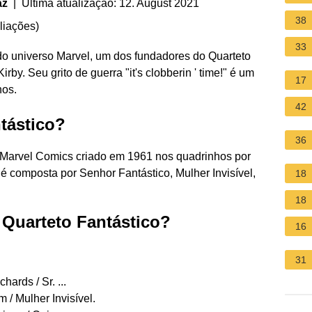
az
| Última atualização: 12. August 2021
38
liações
)
33
o universo Marvel, um dos fundadores do Quarteto
rby. Seu grito de guerra "it's clobberin ' time!" é um
17
hos.
42
tástico?
36
 Marvel Comics criado em 1961 nos quadrinhos por
 é composta por Senhor Fantástico, Mulher Invisível,
18
18
Quarteto Fantástico?
16
31
ards / Sr. ...
 / Mulher Invisível.