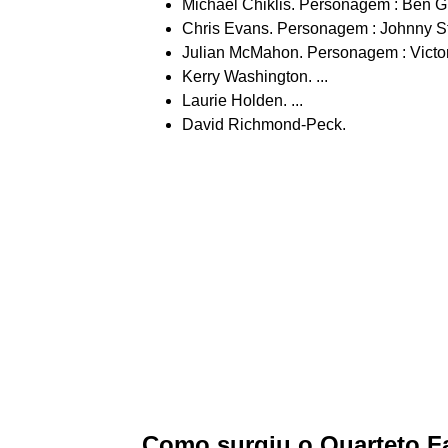
Michael Chiklis. Personagem : Ben G
Chris Evans. Personagem : Johnny S
Julian McMahon. Personagem : Victor 
Kerry Washington. ...
Laurie Holden. ...
David Richmond-Peck.
Como surgiu o Quarteto F