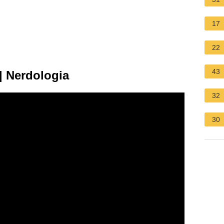
17
22
43
| Nerdologia
32
30