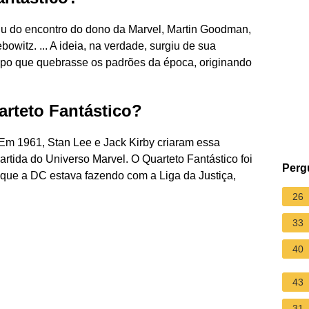
rtiu do encontro do dono da Marvel, Martin Goodman,
itz. ... A ideia, na verdade, surgiu de sua
upo que quebrasse os padrões da época, originando
rteto Fantástico?
Em 1961, Stan Lee e Jack Kirby criaram essa
partida do Universo Marvel. O Quarteto Fantástico foi
Perg
 que a DC estava fazendo com a Liga da Justiça,
26
33
40
43
31