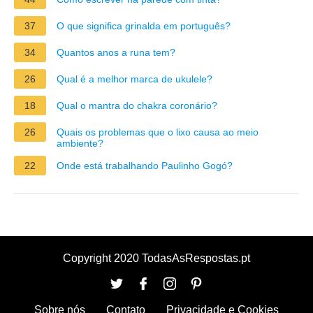
37
O que significa grinalda em português?
34
Quantos anos a runa tem?
26
Qual é a melhor marca de ukulele?
18
Qual o mantra do chakra coronário?
26
Quais os problemas que o lixo causa ao meio
ambiente?
22
Onde está trabalhando Paulinho Gogó?
Copyright 2020 TodasAsRespostas.pt
Sobre nós
Contato
Privacidade e Cookies