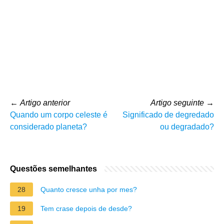
←
Artigo anterior
Artigo seguinte
→
Quando um corpo celeste é
Significado de degredado
considerado planeta?
ou degradado?
Questões semelhantes
28
Quanto cresce unha por mes?
19
Tem crase depois de desde?