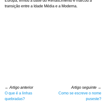
Europa, firmou a base do Renascimento e marcou a
transição entre a Idade Média e a Moderna.
←
Artigo anterior
Artigo seguinte
→
O que é a linhas
Como se escreve o nome
quebradas?
puseste?