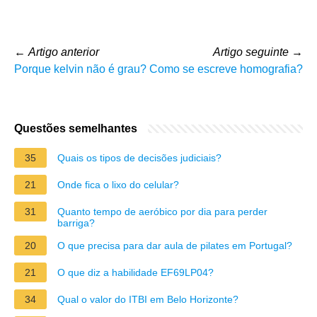
←
Artigo anterior
Artigo seguinte
→
Porque kelvin não é grau?
Como se escreve homografia?
Questões semelhantes
35
Quais os tipos de decisões judiciais?
21
Onde fica o lixo do celular?
31
Quanto tempo de aeróbico por dia para perder
barriga?
20
O que precisa para dar aula de pilates em Portugal?
21
O que diz a habilidade EF69LP04?
34
Qual o valor do ITBI em Belo Horizonte?