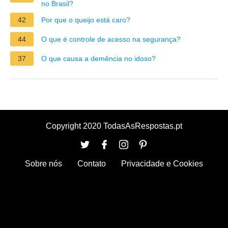
no Brasil?
42
Por que o queijo está caro?
44
O que é controle de acesso na segurança?
37
O que causa a demência no idoso?
Copyright 2020 TodasAsRespostas.pt
Sobre nós
Contato
Privacidade e Cookies