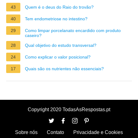
43
Quem é o deus do Raio do trovão?
40
Tem endometriose no intestino?
29
Como limpar porcelanato encardido com produto
caseiro?
28
Qual objetivo do estudo transversal?
24
Como explicar o valor posicional?
17
Quais são os nutrientes não essenciais?
Copyright 2020 TodasAsRespostas.pt
Sobre nós
Contato
Privacidade e Cookies