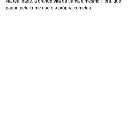
Na realidade, a grande
vilã
da trama é mesmo Flora, que
pagou pelo crime que ela própria cometeu.