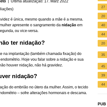
Neto
| Última atualização: 17. März 2022
27
liações
)
20
ravidez é única, mesmo quando a mãe é a mesma.
mulher apresente o sangramento da
nidação
em
40
egunda, ou vice-versa.
44
 não ter nidação?
20
te na implantação (também chamada fixação) do
35
 endométrio. Hoje vou falar sobre a nidação e sua
 não houver nidação, não há gravidez.
45
uver nidação?
39
44
ção do embrião no útero da mulher. Assim, o tecido
endométrio – sofre alterações hormonais e descama.
PUB