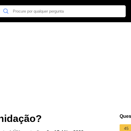
 nidação?
Ques
45