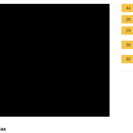
44
28
29
38
30
das