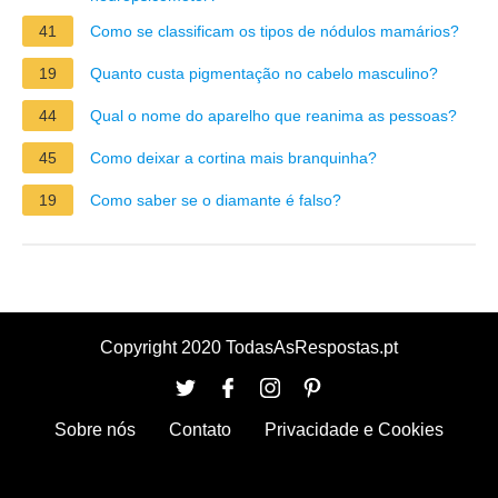
41
Como se classificam os tipos de nódulos mamários?
19
Quanto custa pigmentação no cabelo masculino?
44
Qual o nome do aparelho que reanima as pessoas?
45
Como deixar a cortina mais branquinha?
19
Como saber se o diamante é falso?
Copyright 2020 TodasAsRespostas.pt
Sobre nós
Contato
Privacidade e Cookies