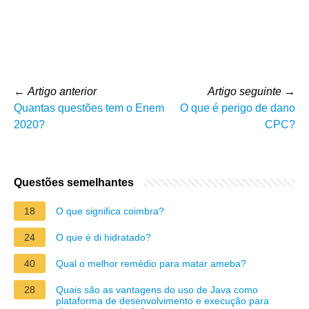
←
Artigo anterior
Artigo seguinte
→
Quantas questões tem o Enem
O que é perigo de dano
2020?
CPC?
Questões semelhantes
18
O que significa coimbra?
24
O que é di hidratado?
40
Qual o melhor remédio para matar ameba?
28
Quais são as vantagens do uso de Java como
plataforma de desenvolvimento e execução para