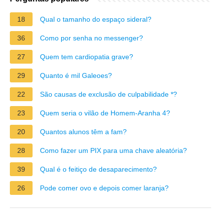
18
Qual o tamanho do espaço sideral?
36
Como por senha no messenger?
27
Quem tem cardiopatia grave?
29
Quanto é mil Galeoes?
22
São causas de exclusão de culpabilidade *?
23
Quem seria o vilão de Homem-Aranha 4?
20
Quantos alunos têm a fam?
28
Como fazer um PIX para uma chave aleatória?
39
Qual é o feitiço de desaparecimento?
26
Pode comer ovo e depois comer laranja?