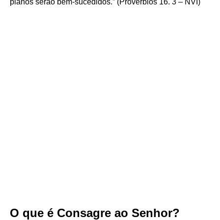
planos serão bem-sucedidos.” (Provérbios 16. 3 – NVI)
O que é Consagre ao Senhor?