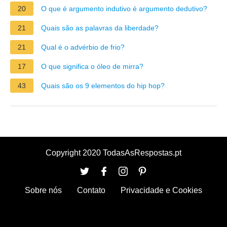
20
O que é argumento indutivo é argumento dedutivo?
21
Quais são as palavras da liberdade?
21
Qual é o advérbio de frio?
17
O que significa o óleo de mirra?
43
Quais são os 9 elementos do hip hop?
Copyright 2020 TodasAsRespostas.pt
Sobre nós
Contato
Privacidade e Cookies