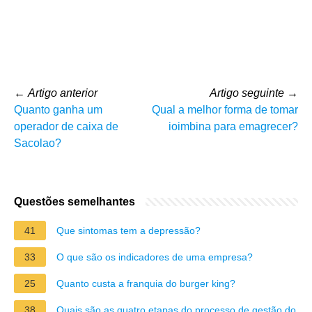
←
Artigo anterior
Artigo seguinte
→
Quanto ganha um
Qual a melhor forma de tomar
operador de caixa de
ioimbina para emagrecer?
Sacolao?
Questões semelhantes
41
Que sintomas tem a depressão?
33
O que são os indicadores de uma empresa?
25
Quanto custa a franquia do burger king?
38
Quais são as quatro etapas do processo de gestão do