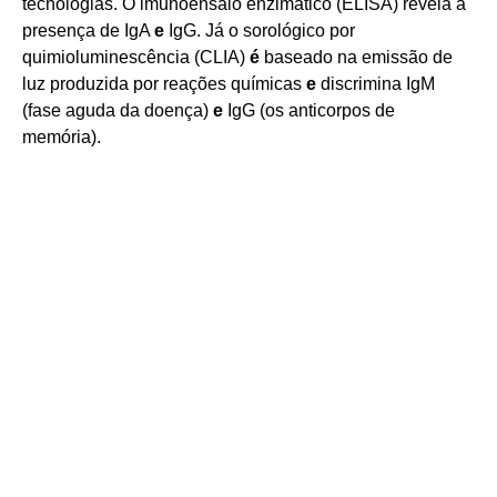
tecnologias. O imunoensaio enzimático (ELISA) revela a
presença de IgA
e
IgG. Já o sorológico por
quimioluminescência (CLIA)
é
baseado na emissão de
luz produzida por reações químicas
e
discrimina IgM
(fase aguda da doença)
e
IgG (os anticorpos de
memória).