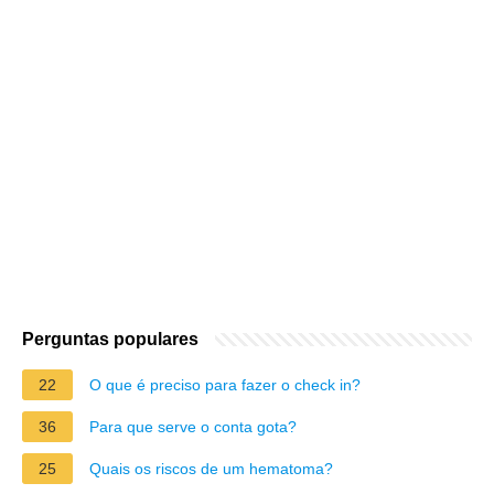
Perguntas populares
22
O que é preciso para fazer o check in?
36
Para que serve o conta gota?
25
Quais os riscos de um hematoma?