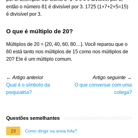
então o número 81 é divisível por 3. 1725 (1+7+2+5=15)
é divisível por 3.
O que é múltiplo de 20?
Múltiplos de 20 = {20, 40, 60, 80…}. Você reparou que o
60 está tanto nos múltiplos de 15 como nos múltiplos de
20? Ele é um múltiplo comum.
←
Artigo anterior
Artigo seguinte
→
Qual é o símbolo da
O que conversar com uma
psiquiatria?
colega?
Questões semelhantes
23
Como dirigir na areia fofa?