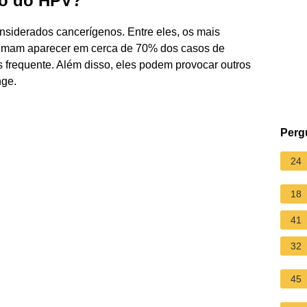
so do HPV?
siderados cancerígenos. Entre eles, os mais
stumam aparecer em cerca de 70% dos casos de
s frequente. Além disso, eles podem provocar outros
nge.
Perg
24
18
41
32
45