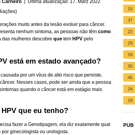
 Carneiro
| Última atualização: 17. März 2022
15
liações
)
37
erações muito antes da lesão evoluir para câncer.
esenta nenhum sintoma, as pessoas não têm
como
22
ia das mulheres descobre
que
tem
HPV
pelo
29
28
V está em estado avançado?
30
ausada por um vírus de alto risco que persiste,
45
 câncer. Nesses casos, pode ser ainda que a pessoa
24
sintomas quando o câncer está em estágio mais
18
e HPV que eu tenho?
ecisa fazer a Genotipagem, ela diz exatamente qual
PUB
 por ginecologista ou urologista.