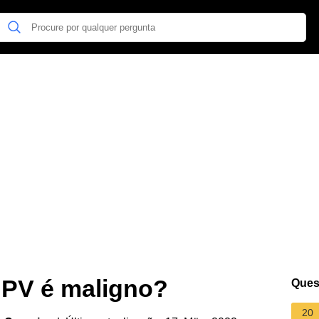
HPV é maligno?
Ques
20