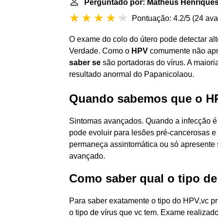
Perguntado por: Matheus Henriques
Pontuação: 4.2/5
(
24 ava
O exame do colo do útero pode detectar alt
Verdade. Como o
HPV
comumente não apr
saber se
são portadoras do vírus. A maior
resultado anormal do Papanicolaou.
Quando sabemos que o HP
Sintomas avançados. Quando a infecção é c
pode evoluir para lesões pré-cancerosas e
permaneça assintomática ou só apresente 
avançado.
Como saber qual o tipo d
Para saber exatamente o tipo do HPV,vc pr
o tipo de vírus que vc tem. Exame realizado