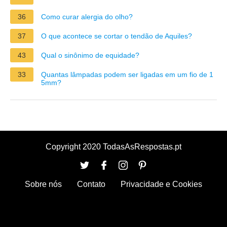
36
Como curar alergia do olho?
37
O que acontece se cortar o tendão de Aquiles?
43
Qual o sinônimo de equidade?
33
Quantas lâmpadas podem ser ligadas em um fio de 1
5mm?
Copyright 2020 TodasAsRespostas.pt
Sobre nós
Contato
Privacidade e Cookies