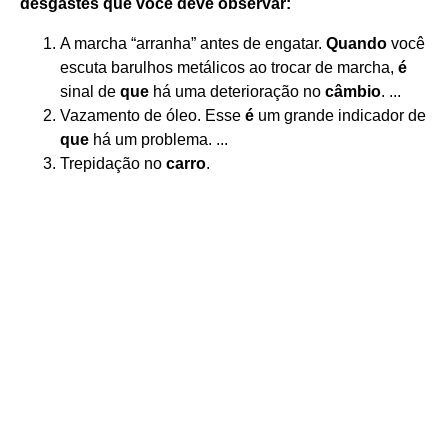
desgastes
que
você deve observar:
A marcha “arranha” antes de engatar.
Quando
você
escuta barulhos metálicos ao trocar de marcha,
é
sinal de
que
há uma deterioração no
câmbio
. ...
Vazamento de óleo. Esse
é
um grande indicador de
que
há um problema. ...
Trepidação no
carro
.