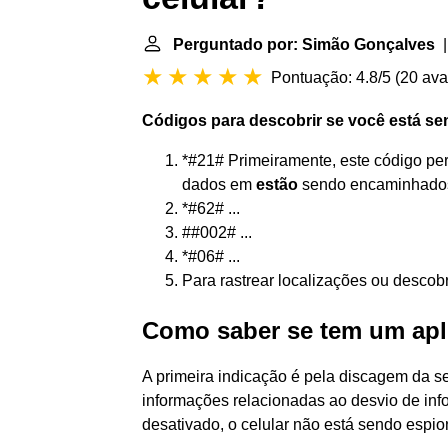
Perguntado por: Simão Gonçalves
|
Pontuação: 4.8/5
(
20 ava
Códigos para descobrir
se
você
está
se
*#21# Primeiramente, este código pe
dados em
estão
sendo encaminhados 
*#62# ...
##002# ...
*#06# ...
Para rastrear localizações ou descob
Como saber se tem um apli
A primeira indicação é pela discagem da s
informações relacionadas ao desvio de info
desativado, o celular não está sendo espi