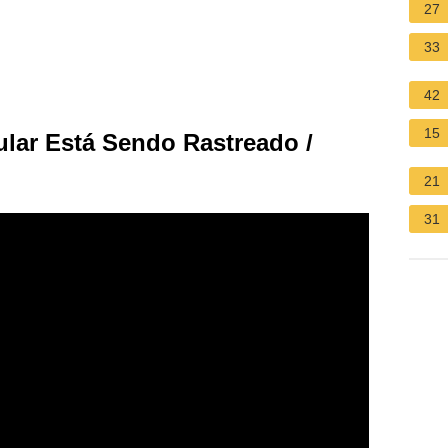
27
33
42
15
lar Está Sendo Rastreado /
21
31