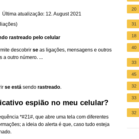
20
 Última atualização: 12. August 2021
liações
)
31
18
ndo
rastreado
pelo
celular
40
rmite descobrir
se
as ligações, mensagens e outros
a outro número. ...
33
45
32
rir
se está
sendo
rastreado
.
33
cativo espião no meu celular?
32
equência *#21#, que abre uma tela com diferentes
rmações; a ideia do alerta é que, caso tudo esteja
onado.