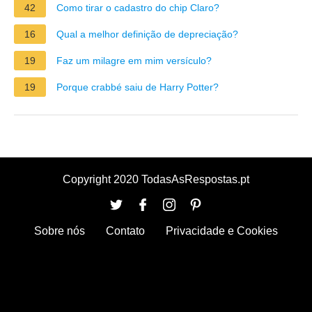
42
Como tirar o cadastro do chip Claro?
16
Qual a melhor definição de depreciação?
19
Faz um milagre em mim versículo?
19
Porque crabbé saiu de Harry Potter?
Copyright 2020 TodasAsRespostas.pt
Sobre nós
Contato
Privacidade e Cookies